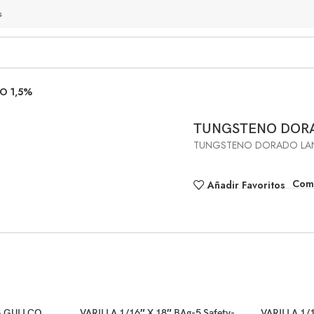
s
O 1,5%
TUNGSTENO DORA
TUNGSTENO DORADO LAN
Comp
Añadir Favoritos
G GULLCO
VARILLA 1/16″ X 18″ BAg-5 Safety-
VARILLA 1/1