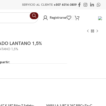
SERVICIO AL CLIENTE
+507 6314-3859
Registrarse
DO LANTANO 1,5%
TANO 1,5%
artir:
6″ X 18″ BAg-7 Safety-
VARILLA 1/8″ X 36″ RBCuZn-C