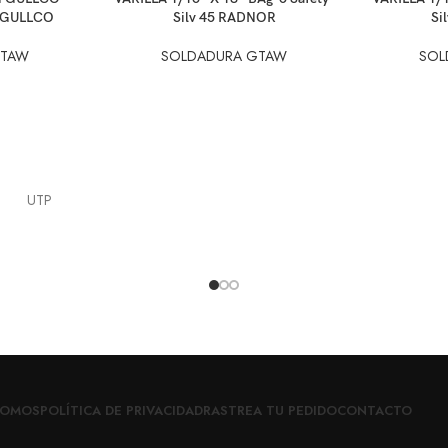
 GULLCO
Silv 45 RADNOR
Si
GTAW
SOLDADURA GTAW
SOL
UTP
SOMOS
POLÍTICA DE PRIVACIDAD
RASTREA TU PEDIDO
CONTACTO