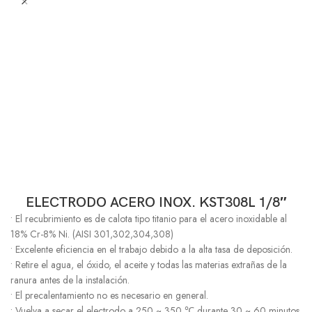
ELECTRODO ACERO INOX. KST308L 1/8″
• El recubrimiento es de calota tipo titanio para el acero inoxidable al
18% Cr-8% Ni. (AISI 301,302,304,308)
• Excelente eficiencia en el trabajo debido a la alta tasa de deposición.
• Retire el agua, el óxido, el aceite y todas las materias extrañas de la
ranura antes de la instalación.
• El precalentamiento no es necesario en general.
• Vuelva a secar el electrodo a 250 ~ 350 ℃ durante 30 ~ 60 minutos