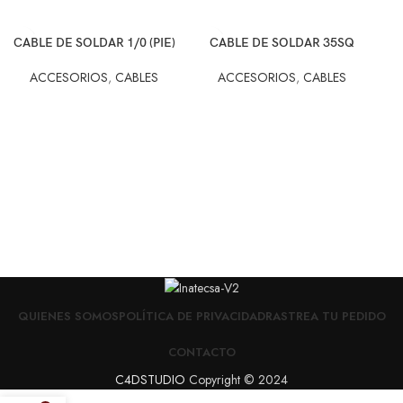
CABLE DE SOLDAR 1/0 (PIE)
CABLE DE SOLDAR 35SQ
DI
ACCESORIOS
,
CABLES
ACCESORIOS
,
CABLES
A
QUIENES SOMOS
POLÍTICA DE PRIVACIDAD
RASTREA TU PEDIDO
CONTACTO
C4DSTUDIO
Copyright © 2024